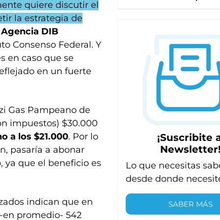
mente quiere discutir el
ir la estrategia de
a
Agencia DIB
tuto Consenso Federal. Y
es en caso que se
eflejado en un fuerte
zzi Gas Pampeano de
con impuestos) $30.000
o a los $21.000
. Por lo
¡Suscribite a
Newsletter
ón, pasaría a abonar
ya que el beneficio es
Lo que necesitas sab
desde donde necesit
izados indican que en
SABER MÁS
 -en promedio- 542