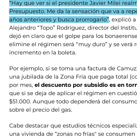
“Hay que ver si el presidente Javier Milei real
Presupuesto. Me da la sensación que va a repet
años anteriores y busca prorrogarlo”
, explicó 
Alejandro “Topo” Rodríguez, director del Insti
dejó en claro que el golpe para los bonaerens
elimine el régimen será “muy duro” y se verá r
incremento en la boleta.
Por ejemplo, si se toma una factura de Camu
una jubilada de la Zona Fría que paga total (
por mes,
el descuento por subsidio es en torn
que si se deja de aplicar el régimen en cuesti
$51.000. Aunque todo dependerá del consumo, 
sobre el precio del gas.
Cabe destacar que estudios técnicos especial
una vivienda de “zonas no frías" se consumen