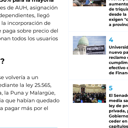
30% para la mayoría
aumento
res de AUH, asignación
de triqui
desde la
dependientes, llegó
exigen "c
 la incorporación de
a provinc
e paga sobre precio del
bonan todos los usuarios
Universi
nuevo pa
reclamo 
s
?
cumplim
efectivo 
de Finan
e volvería a un
iante la ley 25.565,
, la Puna y Malargüe,
El Senad
ncia que habían quedado
media sa
ley de p
n a pagar más por el
privada, 
Gobierno
ceder en
capítulos