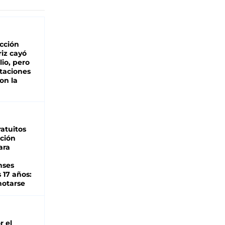
cción
iz cayó
lio, pero
rtaciones
on la
d
atuitos
ción
ara
nses
 17 años:
otarse
r el