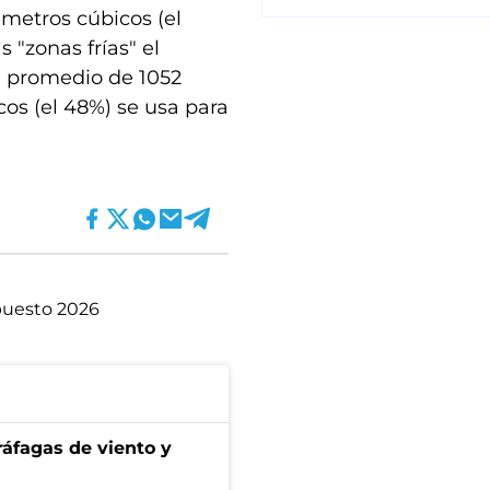
 metros cúbicos (el
 "zonas frías" el
n promedio de 1052
os (el 48%) se usa para
uesto 2026
 ráfagas de viento y