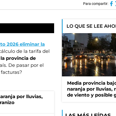
Para compartir:
LO QUE SE LEE AH
to 2026 eliminar la
álculo de la tarifa del
la provincia de
ís. De pasar por el
facturas?
Media provincia bajo
naranja por lluvias, 
de viento y posible 
aranja por lluvias,
granizo
LAS MÁS LEÍDAS