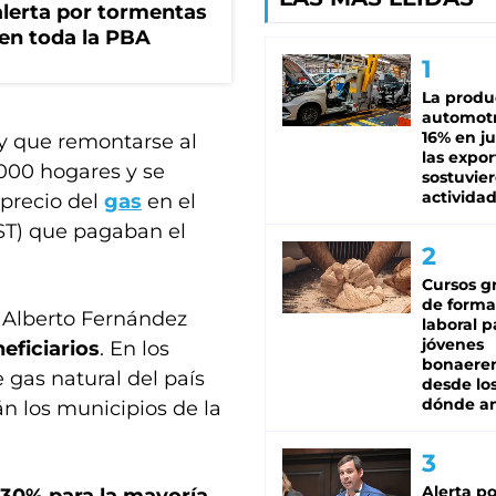
 alerta por tormentas
 en toda la PBA
La produ
automotr
16% en ju
ay que remontarse al
las expo
000 hogares y se
sostuvier
activida
 precio del
gas
en el
IST) que pagaban el
Cursos gr
de forma
 Alberto Fernández
laboral p
jóvenes
eficiarios
. En los
bonaere
e gas natural del país
desde los
dónde an
án los municipios de la
Alerta po