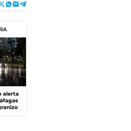
ORA
 alerta
ráfagas
granizo