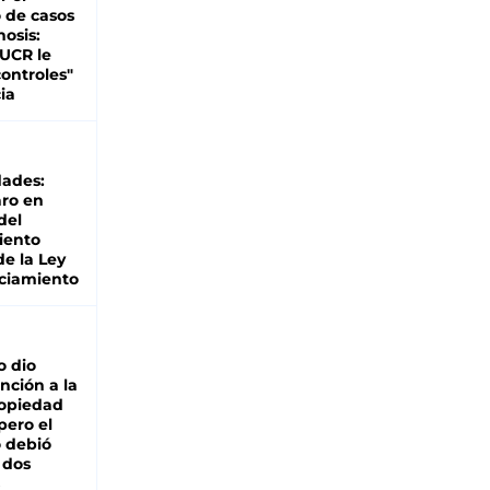
 de casos
nosis:
 UCR le
ontroles"
ia
dades:
ro en
del
iento
de la Ley
ciamiento
o dio
nción a la
ropiedad
pero el
 debió
 dos