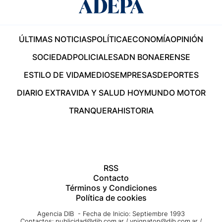
ÚLTIMAS NOTICIAS
POLÍTICA
ECONOMÍA
OPINIÓN
SOCIEDAD
POLICIALES
ADN BONAERENSE
ESTILO DE VIDA
MEDIOS
EMPRESAS
DEPORTES
DIARIO EXTRA
VIDA Y SALUD HOY
MUNDO MOTOR
TRANQUERA
HISTORIA
RSS
Contacto
Términos y Condiciones
Política de cookies
Agencia DIB - Fecha de Inicio: Septiembre 1993
Contactos:
publicidad@dib.com.ar
/
vpignaton@dib.com.ar
/