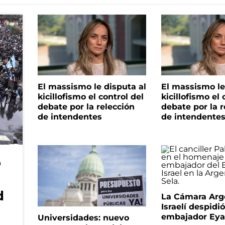
El massismo le disputa al
El massismo le
kicillofismo el control del
kicillofismo el 
debate por la relección
debate por la r
de intendentes
de intendente
o
d
La Cámara Arg
Israelí despidió
embajador Eyal
Universidades: nuevo