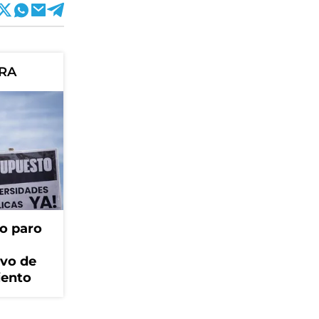
ORA
o paro
ivo de
iento