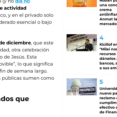
Roban pa
o (y no
día no
una cono
e actividad
crema
antiinfla
o, y en el privado solo
Anmat la 
erado esencial o bajo
mercado
 de diciembre
, que este
Kicillof e
"Milei no
idad, otra celebración
recursos
o de Jesús. Esta
dárselos 
bancos, a
vible”, lo que significa
a sus am
 fin de semana largo.
es públicas sumen como
Universi
nuevo pa
ados que
reclamo 
cumplim
efectivo 
de Finan