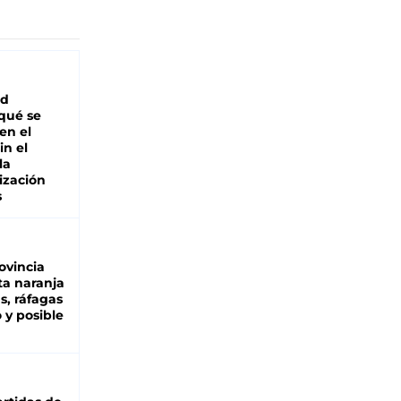
ad
 qué se
en el
in el
la
ización
s
ovincia
ta naranja
as, ráfagas
 y posible