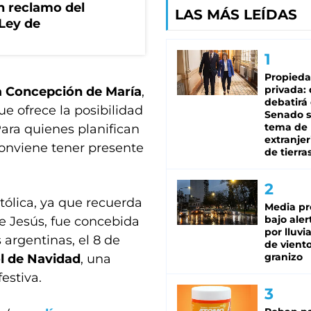
n reclamo del
LAS MÁS LEÍDAS
 Ley de
Propied
privada:
da Concepción de María
,
debatirá 
ue ofrece la posibilidad
Senado s
tema de 
Para quienes planifican
extranjer
conviene tener presente
de tierra
tólica, ya que recuerda
Media pr
bajo aler
e Jesús, fue concebida
por lluvi
argentinas, el 8 de
de viento
granizo
ol de Navidad
, una
estiva.