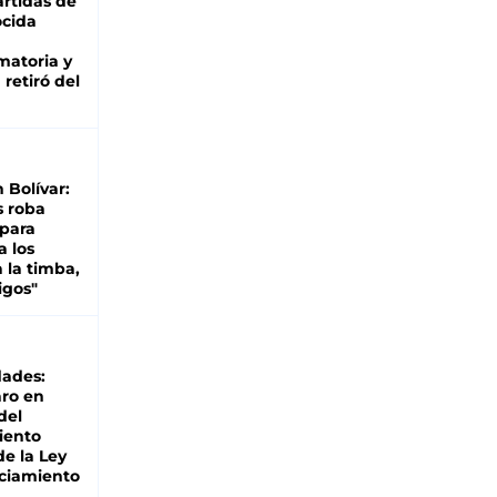
rtidas de
cida
matoria y
retiró del
n Bolívar:
s roba
 para
a los
 la timba,
igos"
dades:
ro en
del
iento
de la Ley
ciamiento