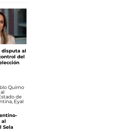
 disputa al
control del
elección
s
entino-
 al
 Sela