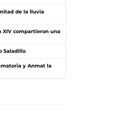
itad de la lluvia
ón XIV compartieron una
 Saladillo
amatoria y Anmat la