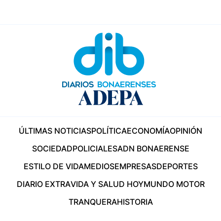
ÚLTIMAS NOTICIAS
POLÍTICA
ECONOMÍA
OPINIÓN
SOCIEDAD
POLICIALES
ADN BONAERENSE
ESTILO DE VIDA
MEDIOS
EMPRESAS
DEPORTES
DIARIO EXTRA
VIDA Y SALUD HOY
MUNDO MOTOR
TRANQUERA
HISTORIA