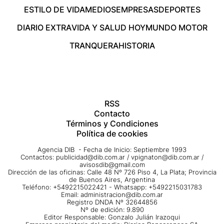
ESTILO DE VIDA
MEDIOS
EMPRESAS
DEPORTES
DIARIO EXTRA
VIDA Y SALUD HOY
MUNDO MOTOR
TRANQUERA
HISTORIA
RSS
Contacto
Términos y Condiciones
Política de cookies
Agencia DIB - Fecha de Inicio: Septiembre 1993
Contactos:
publicidad@dib.com.ar
/
vpignaton@dib.com.ar
/
avisosdib@gmail.com
Dirección de las oficinas: Calle 48 Nº 726 Piso 4, La Plata; Provincia
de Buenos Aires, Argentina
Teléfono: +5492215022421 - Whatsapp: +5492215031783
Email:
administracion@dib.com.ar
Registro DNDA Nº 32644856
Nº de edición: 9.890
Editor Responsable: Gonzalo Julián Irazoqui