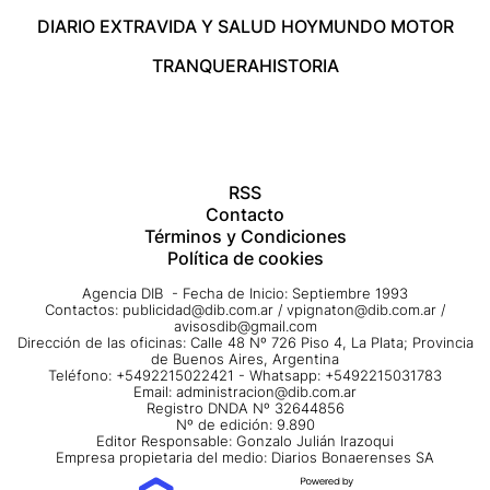
DIARIO EXTRA
VIDA Y SALUD HOY
MUNDO MOTOR
TRANQUERA
HISTORIA
RSS
Contacto
Términos y Condiciones
Política de cookies
Agencia DIB - Fecha de Inicio: Septiembre 1993
Contactos:
publicidad@dib.com.ar
/
vpignaton@dib.com.ar
/
avisosdib@gmail.com
Dirección de las oficinas: Calle 48 Nº 726 Piso 4, La Plata; Provincia
de Buenos Aires, Argentina
Teléfono: +5492215022421 - Whatsapp: +5492215031783
Email:
administracion@dib.com.ar
Registro DNDA Nº 32644856
Nº de edición: 9.890
Editor Responsable: Gonzalo Julián Irazoqui
Empresa propietaria del medio: Diarios Bonaerenses SA