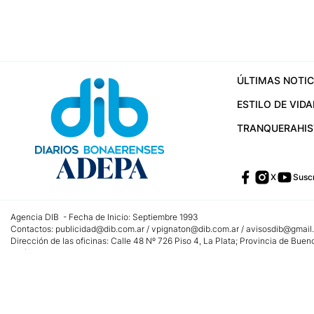
ÚLTIMAS NOTIC
ESTILO DE VIDA
TRANQUERA
HI
X
Suscr
Agencia DIB - Fecha de Inicio: Septiembre 1993
Contactos:
publicidad@dib.com.ar
/
vpignaton@dib.com.ar
/
avisosdib@gmail
Dirección de las oficinas: Calle 48 Nº 726 Piso 4, La Plata; Provincia de Buen
Teléfono: +5492215022421 - Whatsapp: +5492215031783
Email:
administracion@dib.com.ar
Registro DNDA Nº 32644856
Nº de edición: 9.890
Editor Responsable: Gonzalo Julián Irazoqui
Empresa propietaria del medio: Diarios Bonaerenses SA