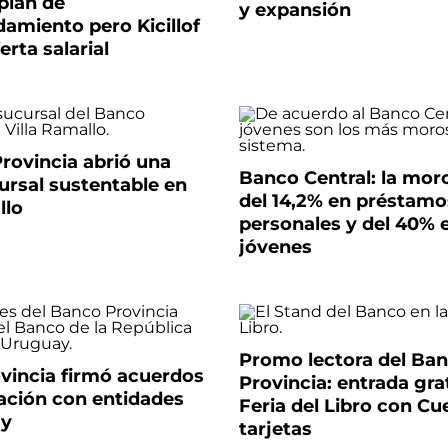
plan de
y expansión
amiento pero Kicillof
ferta salarial
rovincia abrió una
Banco Central: la mor
ursal sustentable en
del 14,2% en préstamo
llo
personales y del 40% 
jóvenes
Promo lectora del Ba
vincia firmó acuerdos
Provincia: entrada grat
ación con entidades
Feria del Libro con Cu
ay
tarjetas