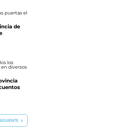
vincia de
e
ovincia
scuentos
 SIGUIENTE