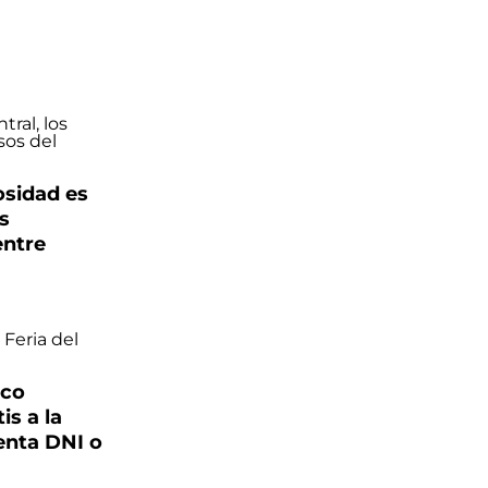
osidad es
s
entre
nco
is a la
enta DNI o