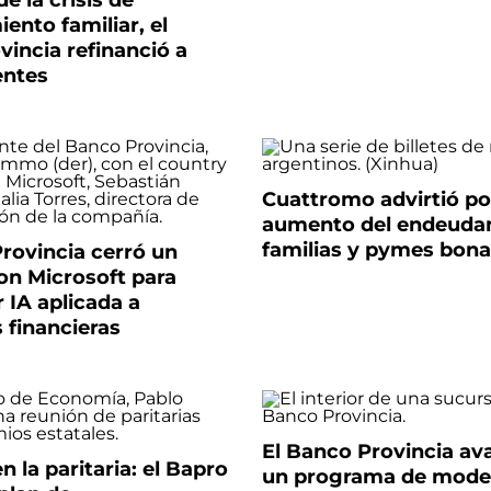
e la crisis de
nto familiar, el
incia refinanció a
entes
Cuattromo advirtió po
aumento del endeuda
familias y pymes bon
rovincia cerró un
on Microsoft para
r IA aplicada a
 financieras
El Banco Provincia av
 la paritaria: el Bapro
un programa de mode