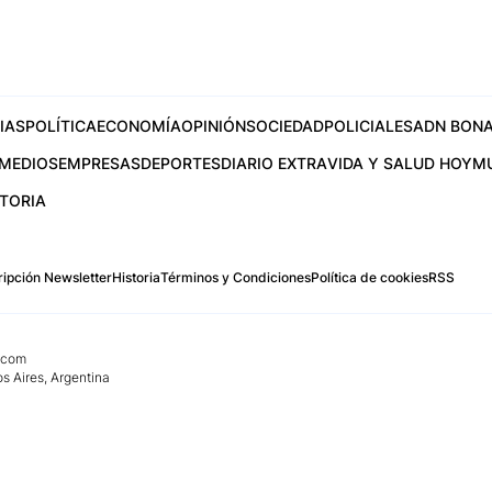
IAS
POLÍTICA
ECONOMÍA
OPINIÓN
SOCIEDAD
POLICIALES
ADN BONA
MEDIOS
EMPRESAS
DEPORTES
DIARIO EXTRA
VIDA Y SALUD HOY
M
STORIA
ipción Newsletter
Historia
Términos y Condiciones
Política de cookies
RSS
.com
os Aires, Argentina