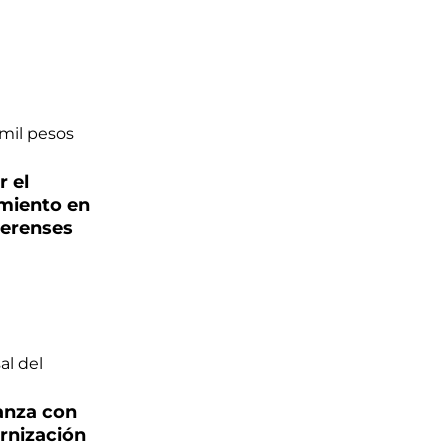
r el
miento en
aerenses
anza con
rnización