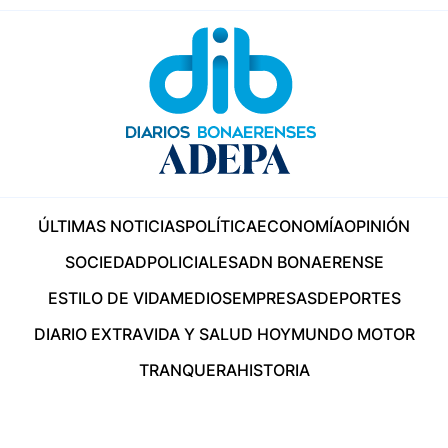
ÚLTIMAS NOTICIAS
POLÍTICA
ECONOMÍA
OPINIÓN
SOCIEDAD
POLICIALES
ADN BONAERENSE
ESTILO DE VIDA
MEDIOS
EMPRESAS
DEPORTES
DIARIO EXTRA
VIDA Y SALUD HOY
MUNDO MOTOR
TRANQUERA
HISTORIA