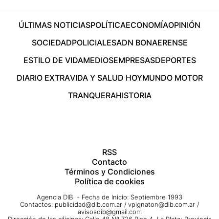
ÚLTIMAS NOTICIAS
POLÍTICA
ECONOMÍA
OPINIÓN
SOCIEDAD
POLICIALES
ADN BONAERENSE
ESTILO DE VIDA
MEDIOS
EMPRESAS
DEPORTES
DIARIO EXTRA
VIDA Y SALUD HOY
MUNDO MOTOR
TRANQUERA
HISTORIA
RSS
Contacto
Términos y Condiciones
Política de cookies
Agencia DIB - Fecha de Inicio: Septiembre 1993
Contactos:
publicidad@dib.com.ar
/
vpignaton@dib.com.ar
/
avisosdib@gmail.com