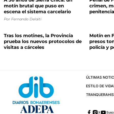
A 30 años de Sierra Chica: un
Penal de F
motín brutal que puso en
crimen, m
escena el sistema carcelario
penitencia
Por
Fernando Delaiti
Tras los motines, la Provincia
Motín en F
prueba los nuevos protocolos de
presos to
visitas a cárceles
policía y 
ÚLTIMAS NOTIC
ESTILO DE VIDA
TRANQUERA
HI
X
Suscr