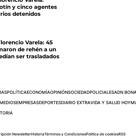
lorencio Varela:
otín y cinco agentes
rios detenidos
lorencio Varela: 45
maron de rehén a un
pedían ser trasladados
IAS
POLÍTICA
ECONOMÍA
OPINIÓN
SOCIEDAD
POLICIALES
ADN BONA
MEDIOS
EMPRESAS
DEPORTES
DIARIO EXTRA
VIDA Y SALUD HOY
M
STORIA
ipción Newsletter
Historia
Términos y Condiciones
Política de cookies
RSS