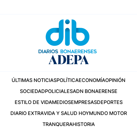
ÚLTIMAS NOTICIAS
POLÍTICA
ECONOMÍA
OPINIÓN
SOCIEDAD
POLICIALES
ADN BONAERENSE
ESTILO DE VIDA
MEDIOS
EMPRESAS
DEPORTES
DIARIO EXTRA
VIDA Y SALUD HOY
MUNDO MOTOR
TRANQUERA
HISTORIA