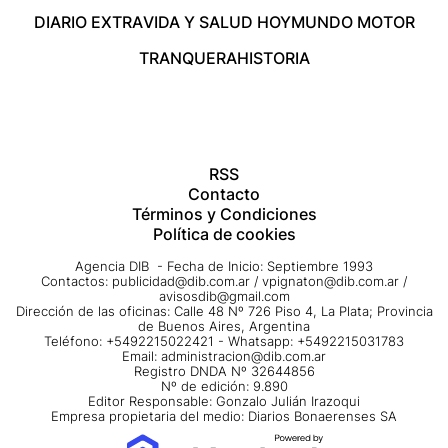
DIARIO EXTRA
VIDA Y SALUD HOY
MUNDO MOTOR
TRANQUERA
HISTORIA
RSS
Contacto
Términos y Condiciones
Política de cookies
Agencia DIB - Fecha de Inicio: Septiembre 1993
Contactos:
publicidad@dib.com.ar
/
vpignaton@dib.com.ar
/
avisosdib@gmail.com
Dirección de las oficinas: Calle 48 Nº 726 Piso 4, La Plata; Provincia
de Buenos Aires, Argentina
Teléfono: +5492215022421 - Whatsapp: +5492215031783
Email:
administracion@dib.com.ar
Registro DNDA Nº 32644856
Nº de edición: 9.890
Editor Responsable: Gonzalo Julián Irazoqui
Empresa propietaria del medio: Diarios Bonaerenses SA