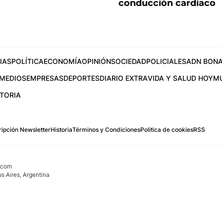
conducción cardíaco
IAS
POLÍTICA
ECONOMÍA
OPINIÓN
SOCIEDAD
POLICIALES
ADN BONA
MEDIOS
EMPRESAS
DEPORTES
DIARIO EXTRA
VIDA Y SALUD HOY
M
STORIA
ipción Newsletter
Historia
Términos y Condiciones
Política de cookies
RSS
.com
os Aires, Argentina