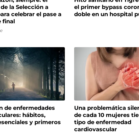
azón, siempre: el
Hito sanitario en Tigre
de la Selección a
el primer bypass coro
ara celebrar el pase a
doble en un hospital p
 final
e
n de enfermedades
Una problemática sile
ulares: hábitos,
de cada 10 mujeres ti
esenciales y primeros
tipo de enfermedad
cardiovascular