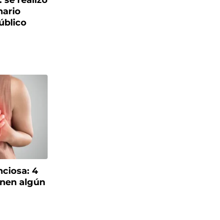
: se realizó
nario
úblico
nciosa: 4
enen algún