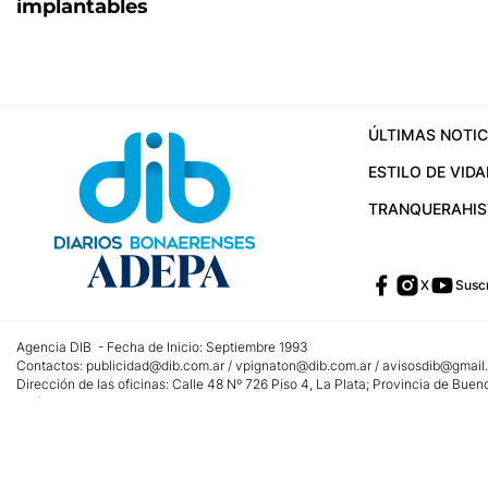
implantables
ÚLTIMAS NOTIC
ESTILO DE VIDA
TRANQUERA
HI
X
Suscr
Agencia DIB - Fecha de Inicio: Septiembre 1993
Contactos:
publicidad@dib.com.ar
/
vpignaton@dib.com.ar
/
avisosdib@gmail
Dirección de las oficinas: Calle 48 Nº 726 Piso 4, La Plata; Provincia de Buen
Teléfono: +5492215022421 - Whatsapp: +5492215031783
Email:
administracion@dib.com.ar
Registro DNDA Nº 32644856
Nº de edición: 9.890
Editor Responsable: Gonzalo Julián Irazoqui