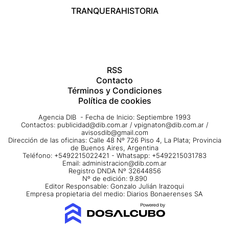
TRANQUERA
HISTORIA
RSS
Contacto
Términos y Condiciones
Política de cookies
Agencia DIB - Fecha de Inicio: Septiembre 1993
Contactos:
publicidad@dib.com.ar
/
vpignaton@dib.com.ar
/
avisosdib@gmail.com
Dirección de las oficinas: Calle 48 Nº 726 Piso 4, La Plata; Provincia
de Buenos Aires, Argentina
Teléfono: +5492215022421 - Whatsapp: +5492215031783
Email:
administracion@dib.com.ar
Registro DNDA Nº 32644856
Nº de edición: 9.890
Editor Responsable: Gonzalo Julián Irazoqui
Empresa propietaria del medio: Diarios Bonaerenses SA