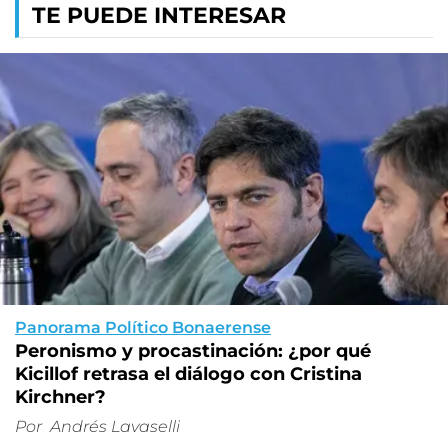
TE PUEDE INTERESAR
Panorama Político Bonaerense
Peronismo y procastinación: ¿por qué
Kicillof retrasa el diálogo con Cristina
Kirchner?
Por
Andrés Lavaselli