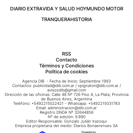
DIARIO EXTRA
VIDA Y SALUD HOY
MUNDO MOTOR
TRANQUERA
HISTORIA
RSS
Contacto
Términos y Condiciones
Política de cookies
Agencia DIB - Fecha de Inicio: Septiembre 1993
Contactos:
publicidad@dib.com.ar
/
vpignaton@dib.com.ar
/
avisosdib@gmail.com
Dirección de las oficinas: Calle 48 Nº 726 Piso 4, La Plata; Provincia
de Buenos Aires, Argentina
Teléfono: +5492215022421 - Whatsapp: +5492215031783
Email:
administracion@dib.com.ar
Registro DNDA Nº 32644856
Nº de edición: 9.890
Editor Responsable: Gonzalo Julián Irazoqui
Empresa propietaria del medio: Diarios Bonaerenses SA