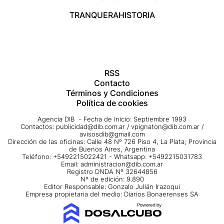
TRANQUERA
HISTORIA
RSS
Contacto
Términos y Condiciones
Política de cookies
Agencia DIB - Fecha de Inicio: Septiembre 1993
Contactos:
publicidad@dib.com.ar
/
vpignaton@dib.com.ar
/
avisosdib@gmail.com
Dirección de las oficinas: Calle 48 Nº 726 Piso 4, La Plata; Provincia
de Buenos Aires, Argentina
Teléfono: +5492215022421 - Whatsapp: +5492215031783
Email:
administracion@dib.com.ar
Registro DNDA Nº 32644856
Nº de edición: 9.890
Editor Responsable: Gonzalo Julián Irazoqui
Empresa propietaria del medio: Diarios Bonaerenses SA