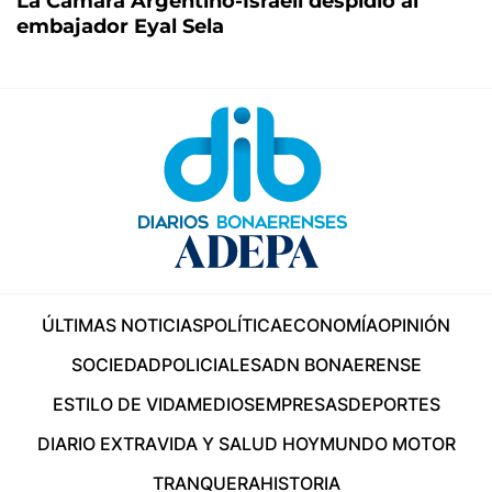
La Cámara Argentino-Israelí despidió al
embajador Eyal Sela
ÚLTIMAS NOTICIAS
POLÍTICA
ECONOMÍA
OPINIÓN
SOCIEDAD
POLICIALES
ADN BONAERENSE
ESTILO DE VIDA
MEDIOS
EMPRESAS
DEPORTES
DIARIO EXTRA
VIDA Y SALUD HOY
MUNDO MOTOR
TRANQUERA
HISTORIA