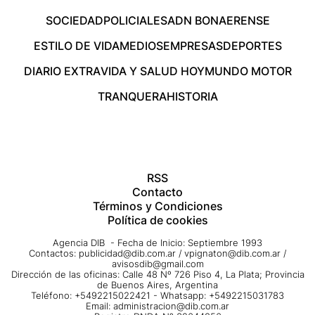
SOCIEDAD
POLICIALES
ADN BONAERENSE
ESTILO DE VIDA
MEDIOS
EMPRESAS
DEPORTES
DIARIO EXTRA
VIDA Y SALUD HOY
MUNDO MOTOR
TRANQUERA
HISTORIA
RSS
Contacto
Términos y Condiciones
Política de cookies
Agencia DIB - Fecha de Inicio: Septiembre 1993
Contactos:
publicidad@dib.com.ar
/
vpignaton@dib.com.ar
/
avisosdib@gmail.com
Dirección de las oficinas: Calle 48 Nº 726 Piso 4, La Plata; Provincia
de Buenos Aires, Argentina
Teléfono: +5492215022421 - Whatsapp: +5492215031783
Email:
administracion@dib.com.ar