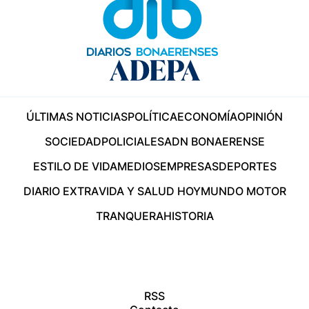
ÚLTIMAS NOTICIAS
POLÍTICA
ECONOMÍA
OPINIÓN
SOCIEDAD
POLICIALES
ADN BONAERENSE
ESTILO DE VIDA
MEDIOS
EMPRESAS
DEPORTES
DIARIO EXTRA
VIDA Y SALUD HOY
MUNDO MOTOR
TRANQUERA
HISTORIA
RSS