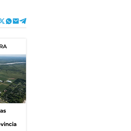
ORA
eas
ovincia