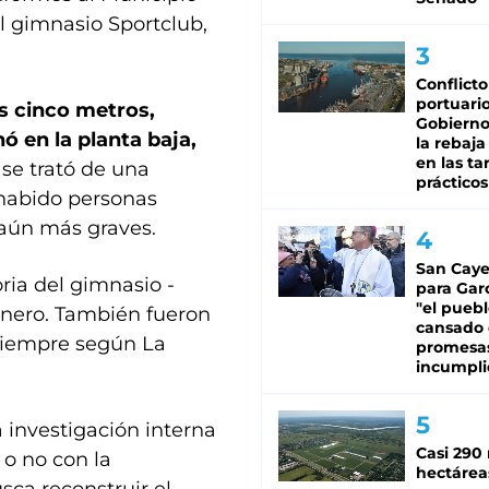
l gimnasio Sportclub,
Conflicto
portuario
s cinco metros,
Gobierno 
ó en la planta baja,
la rebaja
en las tar
 se trató de una
prácticos
 habido personas
 aún más graves.
San Caye
oria del gimnasio -
para Gar
"el puebl
nero. También fueron
cansado
 siempre según La
promesa
incumpli
 investigación interna
Casi 290 
 o no con la
hectárea