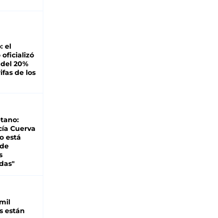
: el
oficializó
 del 20%
ifas de los
tano:
cía Cuerva
o está
 de
s
das"
mil
s están