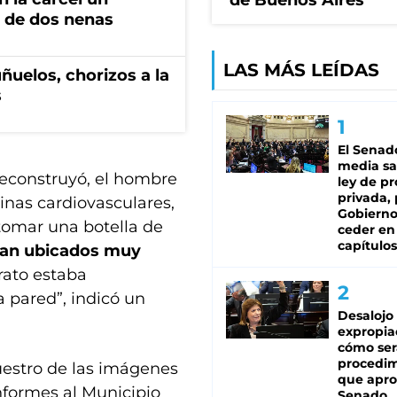
de Buenos Aires
 de dos nenas
LAS MÁS LEÍDAS
ñuelos, chorizos a la
s
El Senad
media sa
reconstruyó, el hombre
ley de p
privada, 
inas cardiovasculares,
Gobierno
tomar una botella de
ceder en
capítulos
ban ubicados muy
arato estaba
a pared”, indicó un
Desalojo
expropia
cómo ser
procedi
cuestro de las imágenes
que apro
nformes al Municipio
Senado