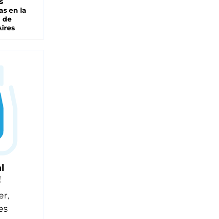
s
as en la
a de
ires
l
!
er,
es