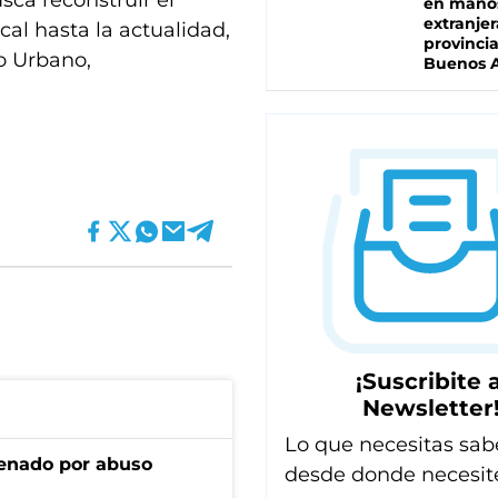
sca reconstruir el
en mano
extranjer
cal hasta la actualidad,
provinci
o Urbano,
Buenos A
¡Suscribite a
Newsletter
Lo que necesitas sab
denado por abuso
desde donde necesit