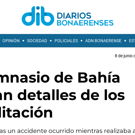
OPINIÓN
SOCIEDAD
POLICIALES
ADN BONAERENSE
ES
8 de junio 
mnasio de Bahía
n detalles de los
litación
s un accidente ocurrido mientras realizaba 