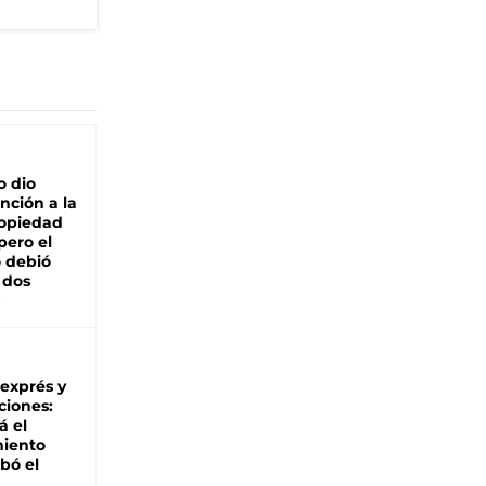
o dio
nción a la
ropiedad
pero el
 debió
 dos
 exprés y
ciones:
á el
miento
bó el