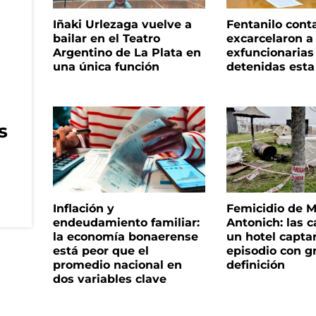
Iñaki Urlezaga vuelve a
Fentanilo cont
bailar en el Teatro
excarcelaron a 
Argentino de La Plata en
exfuncionaria
una única función
detenidas est
s
Inflación y
Femicidio de M
endeudamiento familiar:
Antonich: las 
la economía bonaerense
un hotel capta
está peor que el
episodio con g
promedio nacional en
definición
dos variables clave