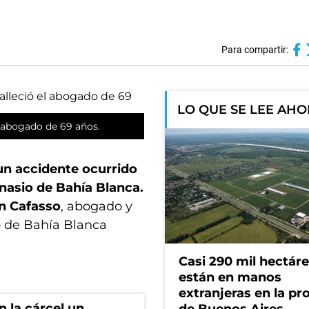
Para compartir:
LO QUE SE LEE AH
l abogado de 69 años.
un accidente ocurrido
mnasio de Bahía Blanca.
n Cafasso
, abogado y
o de Bahía Blanca
Casi 290 mil hectár
están en manos
extranjeras en la pr
 la cárcel un