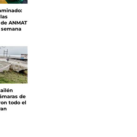
aminado:
las
s de ANMAT
a semana
ailén
cámaras de
ron todo el
ran