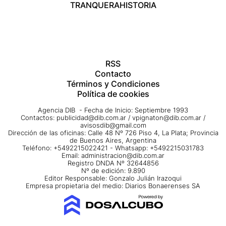
TRANQUERA
HISTORIA
RSS
Contacto
Términos y Condiciones
Política de cookies
Agencia DIB - Fecha de Inicio: Septiembre 1993
Contactos:
publicidad@dib.com.ar
/
vpignaton@dib.com.ar
/
avisosdib@gmail.com
Dirección de las oficinas: Calle 48 Nº 726 Piso 4, La Plata; Provincia
de Buenos Aires, Argentina
Teléfono: +5492215022421 - Whatsapp: +5492215031783
Email:
administracion@dib.com.ar
Registro DNDA Nº 32644856
Nº de edición: 9.890
Editor Responsable: Gonzalo Julián Irazoqui
Empresa propietaria del medio: Diarios Bonaerenses SA