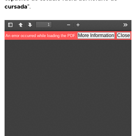
cursada
”.