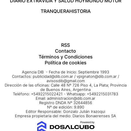
DIARIO EXTRA
VIDA Y SALUD HOY
MUNDO MOTOR
TRANQUERA
HISTORIA
RSS
Contacto
Términos y Condiciones
Política de cookies
Agencia DIB - Fecha de Inicio: Septiembre 1993
Contactos:
publicidad@dib.com.ar
/
vpignaton@dib.com.ar
/
avisosdib@gmail.com
Dirección de las oficinas: Calle 48 Nº 726 Piso 4, La Plata; Provincia
de Buenos Aires, Argentina
Teléfono: +5492215022421 - Whatsapp: +5492215031783
Email:
administracion@dib.com.ar
Registro DNDA Nº 32644856
Nº de edición: 9.890
Editor Responsable: Gonzalo Julián Irazoqui
Empresa propietaria del medio: Diarios Bonaerenses SA