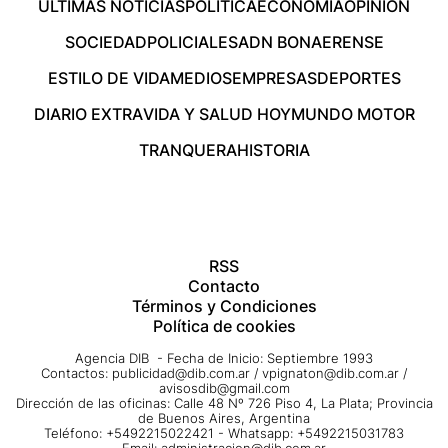
ÚLTIMAS NOTICIAS
POLÍTICA
ECONOMÍA
OPINIÓN
SOCIEDAD
POLICIALES
ADN BONAERENSE
ESTILO DE VIDA
MEDIOS
EMPRESAS
DEPORTES
DIARIO EXTRA
VIDA Y SALUD HOY
MUNDO MOTOR
TRANQUERA
HISTORIA
RSS
Contacto
Términos y Condiciones
Política de cookies
Agencia DIB - Fecha de Inicio: Septiembre 1993
Contactos:
publicidad@dib.com.ar
/
vpignaton@dib.com.ar
/
avisosdib@gmail.com
Dirección de las oficinas: Calle 48 Nº 726 Piso 4, La Plata; Provincia
de Buenos Aires, Argentina
Teléfono: +5492215022421 - Whatsapp: +5492215031783
Email:
administracion@dib.com.ar