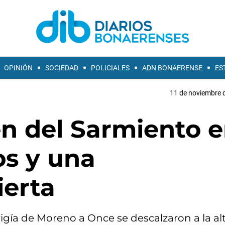
OPINIÓN
SOCIEDAD
POLICIALES
ADN BONAERENSE
ES
11 de noviembre d
en del Sarmiento 
os y una
ierta
igía de Moreno a Once se descalzaron a la al