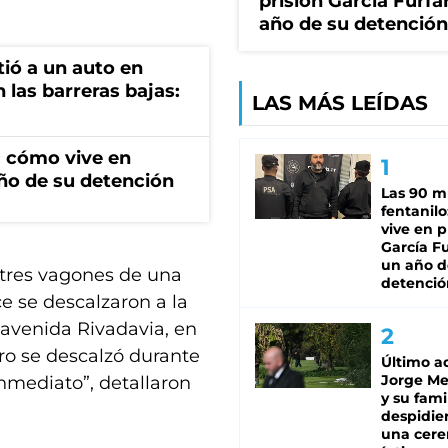
prisión García Furfa
año de su detención
tió a un auto en
 las barreras bajas:
LAS MÁS LEÍDAS
: cómo vive en
año de su detención
Las 90 m
fentanil
vive en p
García Fu
un año d
o tres vagones de una
detenció
 se descalzaron a la
y avenida Rivadavia, en
ro se descalzó durante
Último a
Jorge Mes
inmediato”, detallaron
y su famil
despidie
una cer