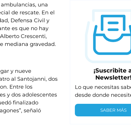
 ambulancias, una
ial de rescate. En el
ad, Defensa Civil y
tante es que no hay
 Alberto Crescenti,
 de mediana gravedad.
¡Suscribite a
lugar y nueve
Newsletter
atro al Santojanni, dos
son. Entre los
Lo que necesitas sab
es y dos adolescentes
desde donde necesit
uedó finalizado
SABER MÁS
vagones”, señaló