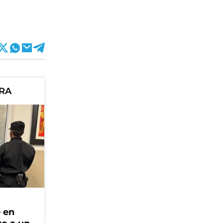
ORA
e en