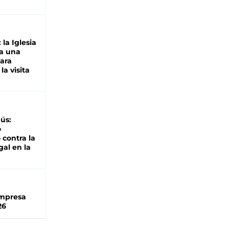
 la Iglesia
a una
para
la visita
ús:
o
 contra la
gal en la
impresa
26