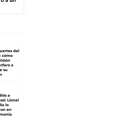
ro a un
uertes del
o: cómo
risión
rfaro a
e su
n
diós a
si: Lionel
ia lo
ron en
emonia