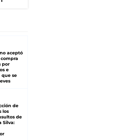
h
rno aceptó
a compra
s por
os e
á que se
ueves
cción de
s los
nsultos de
a Silva:
or