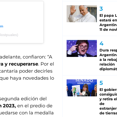
El papa 
estará en
Argentina
am
11 de no
lostpuales)
Dura res
Argentina
adelante, confiaron: “A
a la reba
va y recuperarse
. Por el
relación
diplomát
cantaría poder decirles
 que haya novedades lo
El gobie
consiguió
 segunda edición del
y retira e
de
n 2023,
en el predio de
extranjer
quedarse con la medalla
de tierra