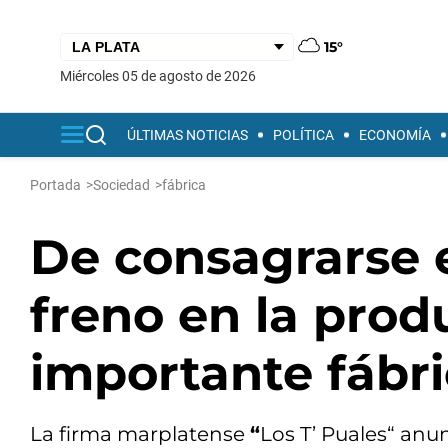
15°
miércoles 05 de agosto de 2026
ÚLTIMAS NOTICIAS
POLÍTICA
ECONOMÍA
Portada
>
Sociedad
>
fábrica
De consagrarse e
freno en la prod
importante fábri
La firma marplatense
“
Los T’ Puales“ anun