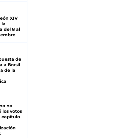
León XIV
 la
 del 8 al
viembre
puesta de
 a Brasil
ja de la
ica
rno no
 los votos
l capítulo
ización
s