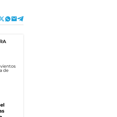
ORA
el
as