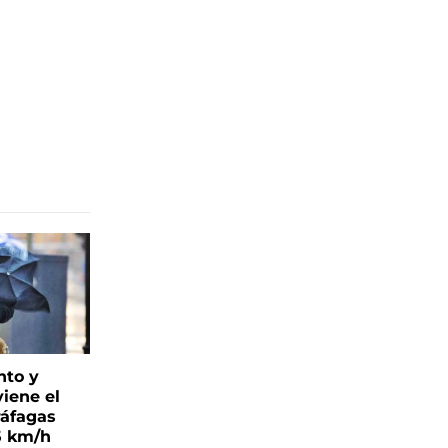
nto y
viene el
ráfagas
5 km/h