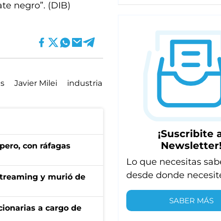
ate negro”. (DIB)
is
Javier Milei
industria
¡Suscribite a
Newsletter
pero, con ráfagas
Lo que necesitas sab
desde donde necesit
streaming y murió de
SABER MÁS
ionarias a cargo de