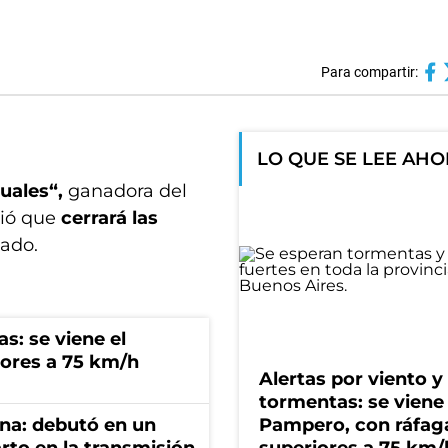
Para compartir:
LO QUE SE LEE AH
uales“,
ganadora del
ció que
cerrará las
ado.
s: se viene el
ores a 75 km/h
Alertas por viento y
tormentas: se viene 
ana: debutó en un
Pampero, con ráfag