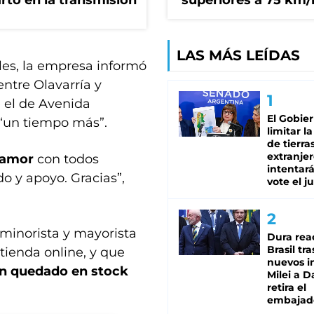
rto en la transmisión
superiores a 75 km/
LAS MÁS LEÍDAS
les, la empresa informó
entre Olavarría y
 el de Avenida
El Gobie
“un tiempo más”.
limitar l
de tierra
extranjer
 amor
con todos
intentar
o y apoyo. Gracias”,
vote el j
 minorista y mayorista
Dura rea
Brasil tra
tienda online, y que
nuevos i
n quedado en stock
Milei a D
retira el
embajad