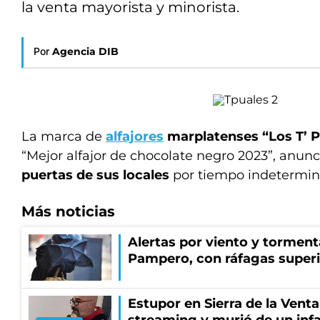
la venta mayorista y minorista.
Por
Agencia DIB
La marca de
alfajores
marplatenses “Los T’ P
“Mejor alfajor de chocolate negro 2023”, anun
puertas de sus locales
por tiempo indetermin
Más noticias
Alertas por viento y tormenta
Pampero, con ráfagas superi
Estupor en Sierra de la Vent