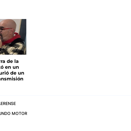
ra de la
tó en un
urió de un
ransmisión
ERENSE
UNDO MOTOR