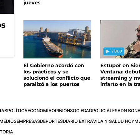
jueves
os
VIDEO
El Gobierno acordó con
Estupor en Sier
los prácticos y se
Ventana: debu
solucionó el conflicto que
streaming y m
paralizó a los puertos
infarto en la t
IAS
POLÍTICA
ECONOMÍA
OPINIÓN
SOCIEDAD
POLICIALES
ADN BONA
MEDIOS
EMPRESAS
DEPORTES
DIARIO EXTRA
VIDA Y SALUD HOY
M
STORIA