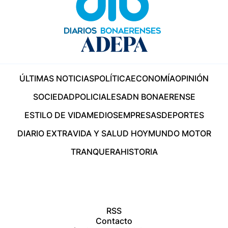
ÚLTIMAS NOTICIAS
POLÍTICA
ECONOMÍA
OPINIÓN
SOCIEDAD
POLICIALES
ADN BONAERENSE
ESTILO DE VIDA
MEDIOS
EMPRESAS
DEPORTES
DIARIO EXTRA
VIDA Y SALUD HOY
MUNDO MOTOR
TRANQUERA
HISTORIA
RSS
Contacto