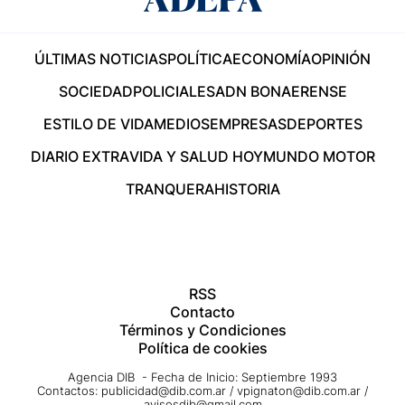
ÚLTIMAS NOTICIAS
POLÍTICA
ECONOMÍA
OPINIÓN
SOCIEDAD
POLICIALES
ADN BONAERENSE
ESTILO DE VIDA
MEDIOS
EMPRESAS
DEPORTES
DIARIO EXTRA
VIDA Y SALUD HOY
MUNDO MOTOR
TRANQUERA
HISTORIA
RSS
Contacto
Términos y Condiciones
Política de cookies
Agencia DIB - Fecha de Inicio: Septiembre 1993
Contactos:
publicidad@dib.com.ar
/
vpignaton@dib.com.ar
/
avisosdib@gmail.com