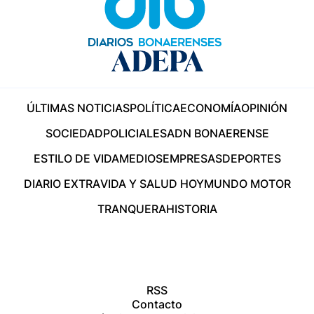
ÚLTIMAS NOTICIAS
POLÍTICA
ECONOMÍA
OPINIÓN
SOCIEDAD
POLICIALES
ADN BONAERENSE
ESTILO DE VIDA
MEDIOS
EMPRESAS
DEPORTES
DIARIO EXTRA
VIDA Y SALUD HOY
MUNDO MOTOR
TRANQUERA
HISTORIA
RSS
Contacto