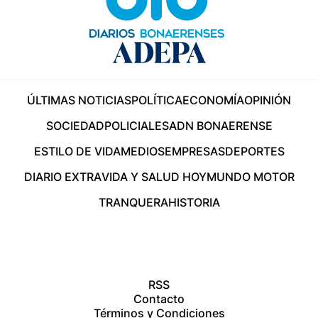
ÚLTIMAS NOTICIAS
POLÍTICA
ECONOMÍA
OPINIÓN
SOCIEDAD
POLICIALES
ADN BONAERENSE
ESTILO DE VIDA
MEDIOS
EMPRESAS
DEPORTES
DIARIO EXTRA
VIDA Y SALUD HOY
MUNDO MOTOR
TRANQUERA
HISTORIA
RSS
Contacto
Términos y Condiciones