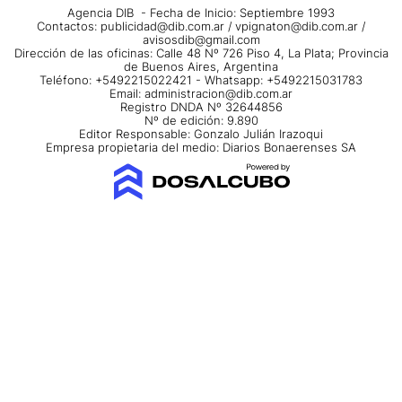
Agencia DIB - Fecha de Inicio: Septiembre 1993
Contactos:
publicidad@dib.com.ar
/
vpignaton@dib.com.ar
/
avisosdib@gmail.com
Dirección de las oficinas: Calle 48 Nº 726 Piso 4, La Plata; Provincia
de Buenos Aires, Argentina
Teléfono: +5492215022421 - Whatsapp: +5492215031783
Email:
administracion@dib.com.ar
Registro DNDA Nº 32644856
Nº de edición: 9.890
Editor Responsable: Gonzalo Julián Irazoqui
Empresa propietaria del medio: Diarios Bonaerenses SA