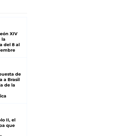
León XIV
 la
 del 8 al
viembre
puesta de
 a Brasil
ja de la
ica
o II, el
pa que