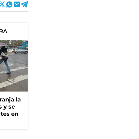
ORA
ranja la
s y se
rtes en