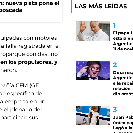
: nueva pista pone el
LAS MÁS LEÍDAS
mboscada
El papa 
quipadas con motores
estará en
Argentina
a falla registrada en el
11 de no
eroparque con destino
en los propulsores, y
maron.
Dura res
Argentina
a la reba
ompañía CFM (GE
relación
po específico de
diplomát
 la empresa en un
 el plenario del
participan sus
Juan Pabl
único pa
llegó a la