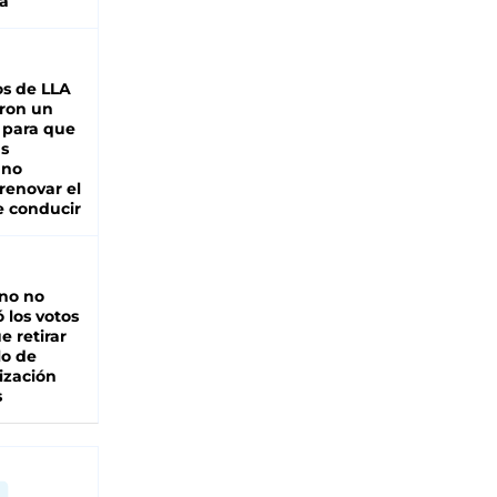
a
s de LLA
ron un
 para que
as
 no
renovar el
e conducir
rno no
 los votos
e retirar
lo de
ización
s