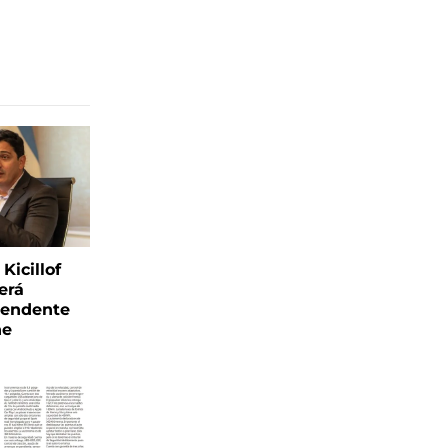
Kicillof
erá
tendente
ne