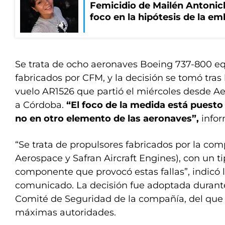
Femicidio de Mailén Antonich
foco en la hipótesis de la e
Se trata de ocho aeronaves Boeing 737-800 e
fabricados por CFM, y la decisión se tomó tras l
vuelo AR1526 que partió el miércoles desde A
a Córdoba.
“El foco de la medida está puesto 
no en otro elemento de las aeronaves”,
infor
“Se trata de propulsores fabricados por la c
Aerospace y Safran Aircraft Engines), con un ti
componente que provocó estas fallas”, indicó
comunicado. La decisión fue adoptada durante
Comité de Seguridad de la compañía, del que 
máximas autoridades.