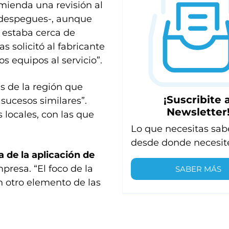
omienda una revisión al
 y despegues-, aunque
s estaba cerca de
s solicitó al fabricante
s equipos al servicio”.
s de la región que
¡Suscribite a
sucesos similares”.
Newsletter
 locales, con las que
Lo que necesitas sab
desde donde necesit
 de la aplicación de
mpresa. “El foco de la
SABER MÁS
n otro elemento de las