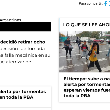
Para compartir:
LO QUE SE LEE AH
e
decidió retirar ocho
 decisión fue tomada
na falla mecánica en su
ue aterrizar de
El tiempo: sube a na
alerta por tormenta
esperan vientos fue
 alerta por tormentas
toda la PBA
 en toda la PBA