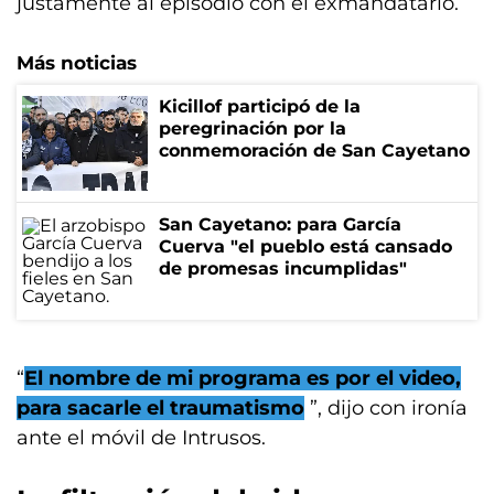
justamente al episodio con el exmandatario.
Más noticias
Kicillof participó de la
peregrinación por la
conmemoración de San Cayetano
San Cayetano: para García
Cuerva "el pueblo está cansado
de promesas incumplidas"
“
El nombre de mi programa es por el video,
para sacarle el traumatismo
”, dijo con ironía
ante el móvil de Intrusos.