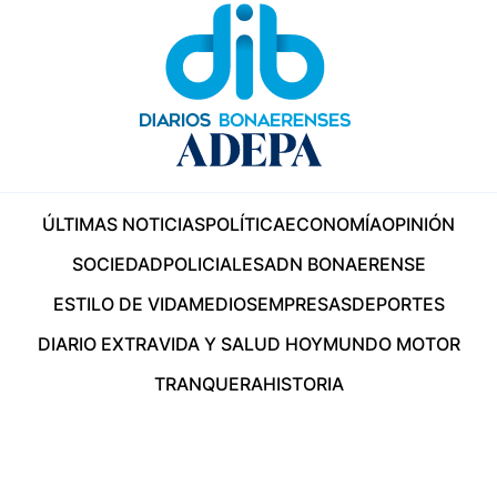
ÚLTIMAS NOTICIAS
POLÍTICA
ECONOMÍA
OPINIÓN
SOCIEDAD
POLICIALES
ADN BONAERENSE
ESTILO DE VIDA
MEDIOS
EMPRESAS
DEPORTES
DIARIO EXTRA
VIDA Y SALUD HOY
MUNDO MOTOR
TRANQUERA
HISTORIA