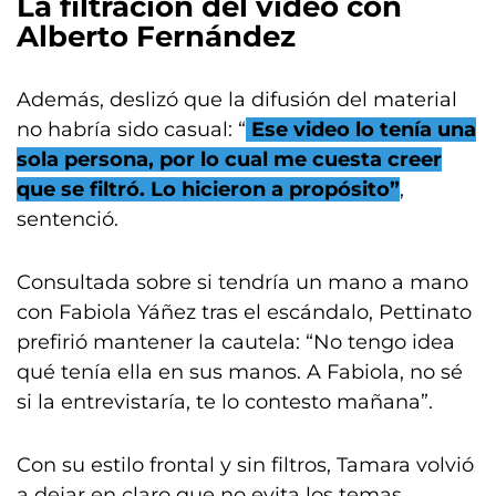
La filtración del video con
Alberto Fernández
Además, deslizó que la difusión del material
no habría sido casual: “
Ese video lo tenía una
sola persona, por lo cual me cuesta creer
que se filtró. Lo hicieron a propósito”
,
sentenció.
Consultada sobre si tendría un mano a mano
con Fabiola Yáñez tras el escándalo, Pettinato
prefirió mantener la cautela: “No tengo idea
qué tenía ella en sus manos. A Fabiola, no sé
si la entrevistaría, te lo contesto mañana”.
Con su estilo frontal y sin filtros, Tamara volvió
a dejar en claro que no evita los temas