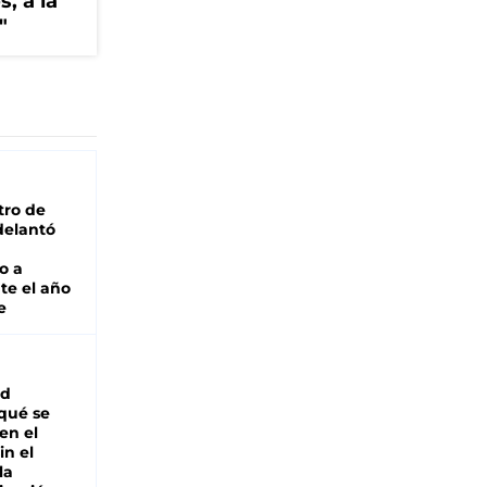
, a la
"
tro de
adelantó
o a
te el año
e
ad
 qué se
en el
in el
la