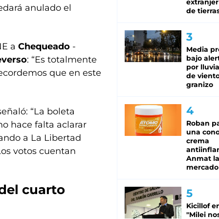
extranjer
edará anulado el
de tierra
CNE a
Chequeado
-
Media pr
bajo aler
everso
: “Es totalmente
por lluvi
 Recordemos que en este
de viento
granizo
eñaló: “La boleta
Roban pa
no hace falta aclarar
una cono
ando a La Libertad
crema
antiinfla
 Los votos cuentan
Anmat la 
mercado
del cuarto
Kicillof e
"Milei no