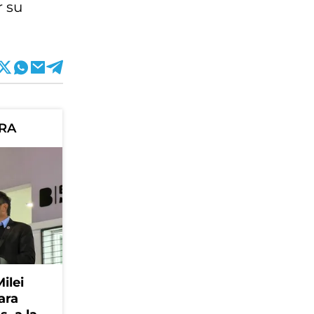
r su
ORA
Milei
ara