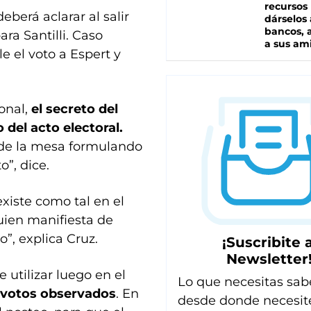
recursos
eberá aclarar al salir
dárselos 
bancos, a
ra Santilli. Caso
a sus am
e el voto a Espert y
onal,
el secreto del
 del acto electoral.
 de la mesa formulando
”, dice.
existe como tal en el
uien manifiesta de
”, explica Cruz.
¡Suscribite a
Newsletter
 utilizar luego en el
Lo que necesitas sab
 votos observados
. En
desde donde necesit