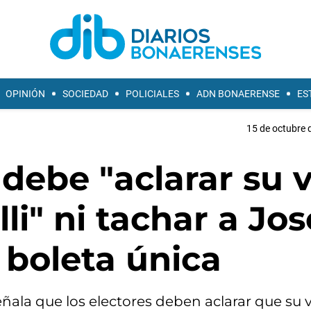
OPINIÓN
SOCIEDAD
POLICIALES
ADN BONAERENSE
ES
15 de octubre 
 debe "aclarar su 
li" ni tachar a Jos
 boleta única
eñala que los electores deben aclarar que su 