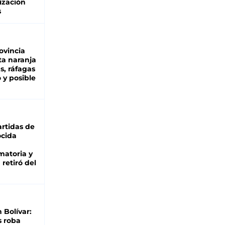
ización
s
ovincia
ta naranja
as, ráfagas
 y posible
rtidas de
cida
matoria y
retiró del
n Bolívar:
s roba