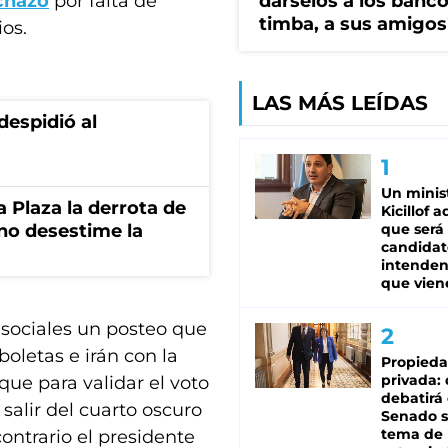
chazó
por falta de
dárselos a los bancos
timba, a sus amigos
os.
LAS MÁS LEÍDAS
despidió al
Un minis
la Plaza la derrota de
Kicillof 
rno desestime la
que será
candidat
intenden
que vien
 sociales un posteo que
boletas e irán con la
Propied
privada:
que para validar el voto
debatirá 
 salir del cuarto oscuro
Senado s
tema de 
contrario el presidente