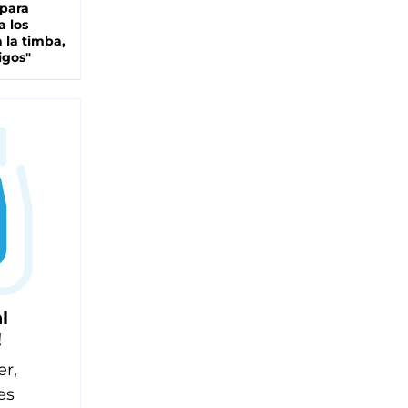
 para
a los
 la timba,
igos"
l
!
er,
es