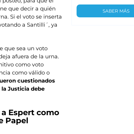
 posteo, para que el
iene que decir a quién
SABER MÁS
na. Si el voto se inserta
votando a Santilli´, ya
de que sea un voto
deja afuera de la urna.
finitivo como voto
ancia como válido o
fueron cuestionados
 la Justicia debe
a a Espert como
e Papel