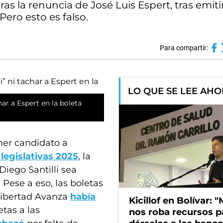
ras la renuncia de José Luis Espert, tras emiti
Pero esto es falso.
Para compartir:
LO QUE SE LEE AH
har a Espert en la boleta
mer candidato a
legislativas 2025
, la
iego Santilli sea
 Pese a eso, las boletas
 Libertad Avanza
había
Kicillof en Bolívar: "
tas a las
nos roba recursos p