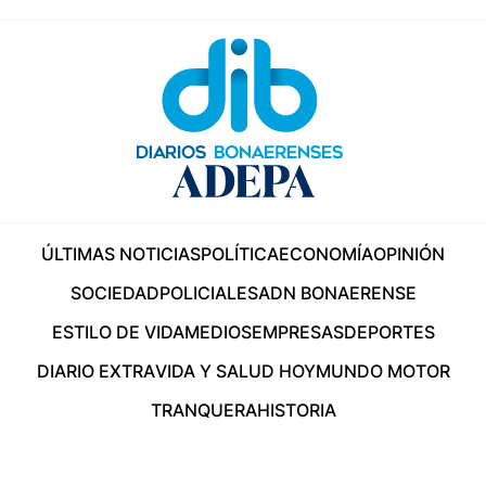
ÚLTIMAS NOTICIAS
POLÍTICA
ECONOMÍA
OPINIÓN
SOCIEDAD
POLICIALES
ADN BONAERENSE
ESTILO DE VIDA
MEDIOS
EMPRESAS
DEPORTES
DIARIO EXTRA
VIDA Y SALUD HOY
MUNDO MOTOR
TRANQUERA
HISTORIA