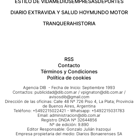
ESTILO DE VIDA
MEDIOS
EMPRESAS
DEPORTES
DIARIO EXTRA
VIDA Y SALUD HOY
MUNDO MOTOR
TRANQUERA
HISTORIA
RSS
Contacto
Términos y Condiciones
Política de cookies
Agencia DIB - Fecha de Inicio: Septiembre 1993
Contactos:
publicidad@dib.com.ar
/
vpignaton@dib.com.ar
/
avisosdib@gmail.com
Dirección de las oficinas: Calle 48 Nº 726 Piso 4, La Plata; Provincia
de Buenos Aires, Argentina
Teléfono: +5492215022421 - Whatsapp: +5492215031783
Email:
administracion@dib.com.ar
Registro DNDA Nº 32644856
Nº de edición: 9.890
Editor Responsable: Gonzalo Julián Irazoqui
Empresa propietaria del medio: Diarios Bonaerenses SA