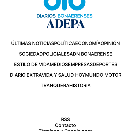
ÚLTIMAS NOTICIAS
POLÍTICA
ECONOMÍA
OPINIÓN
SOCIEDAD
POLICIALES
ADN BONAERENSE
ESTILO DE VIDA
MEDIOS
EMPRESAS
DEPORTES
DIARIO EXTRA
VIDA Y SALUD HOY
MUNDO MOTOR
TRANQUERA
HISTORIA
RSS
Contacto