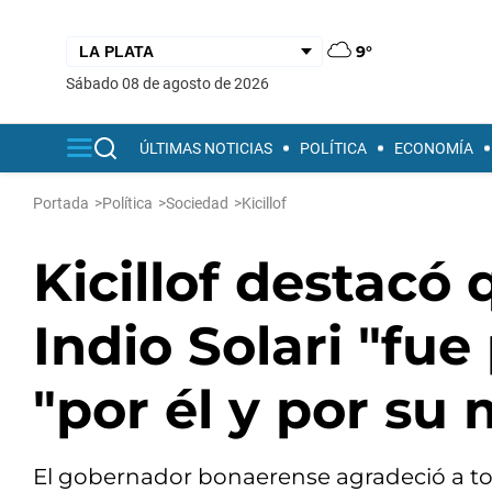
9°
sábado 08 de agosto de 2026
ÚLTIMAS NOTICIAS
POLÍTICA
ECONOMÍA
Portada
>
Política
>
Sociedad
>
Kicillof
Kicillof destacó
Indio Solari "fue
"por él y por su
El gobernador bonaerense agradeció a tod