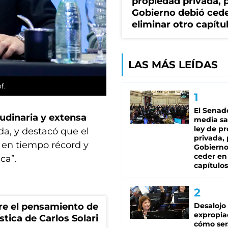
propiedad privada, p
Gobierno debió cede
eliminar otro capítu
LAS MÁS LEÍDAS
of.
El Senad
tudinaria y extensa
media sa
ley de p
da, y destacó que el
privada, 
, en tiempo récord y
Gobierno
ceder en
ca”.
capítulos
Desalojo
tre el pensamiento de
expropia
stica de Carlos Solari
cómo ser