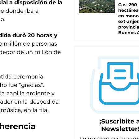
cial a disposición de la
Casi 290 
hectárea
se donde iba a
en mano
o.
extranjer
provinci
Buenos A
dida duró 20 horas y
o millón de personas
ededor de un millón de
ntida ceremonia,
ó fue "gracias".
a capilla ardiente y
rrador en la despedida
música, en la fila.
¡Suscribite a
oherencia
Newsletter
Lo que necesitas sab