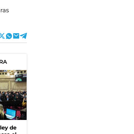
tras
ORA
ley de