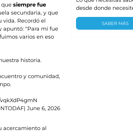
ó que
siempre fue
desde donde necesit
ela secundaria, y que
 vida. Recordó el
SABER MÁS
 y apuntó: "Para mí fue
 fuimos varios en eso
uestra historia.
encuentro y comunidad,
empo.
om/vqkXdP4gmN
IENTODAF)
June 6, 2026
su acercamiento al