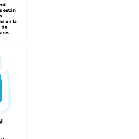
mil
s están
s
as en la
a de
ires
l
!
er,