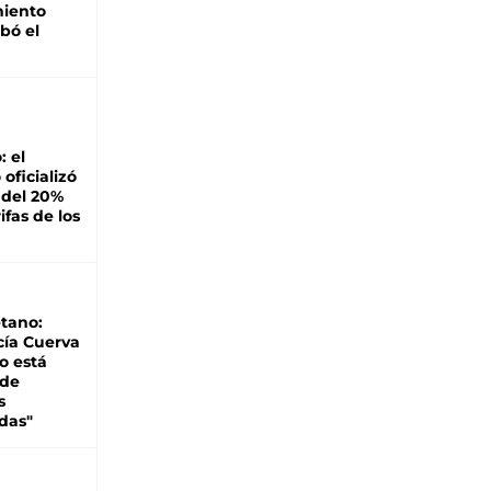
miento
bó el
: el
oficializó
 del 20%
ifas de los
tano:
cía Cuerva
o está
 de
s
das"