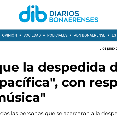
OPINIÓN
SOCIEDAD
POLICIALES
ADN BONAERENSE
ES
8 de junio 
 que la despedida d
 pacífica", con res
 música"
as las personas que se acercaron a la despe