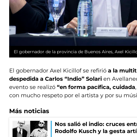
El gobernador de la provincia de Buenos Aires, Axel Kicill
El gobernador Axel Kicillof se refirió
a la multi
despedida a Carlos “Indio” Solari
en Avellane
evento se realizó
“en forma pacífica, cuidada
con mucho respeto por el artista y por su músi
Más noticias
Nos salió el indio: cruces en
Rodolfo Kusch y la gesta artí