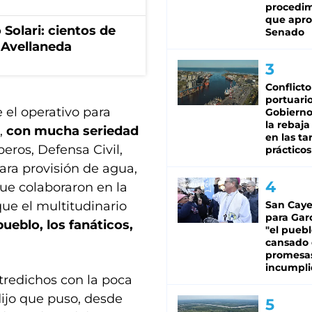
procedi
que apro
 Solari: cientos de
Senado
n Avellaneda
Conflicto
portuario
 el operativo para
Gobierno 
la rebaja
d,
con mucha seriedad
en las tar
eros, Defensa Civil,
prácticos
ara provisión de agua,
que colaboraron en la
San Caye
que el multitudinario
para Gar
ueblo, los fanáticos,
"el puebl
cansado
promesa
incumpli
tredichos con la poca
dijo que puso, desde