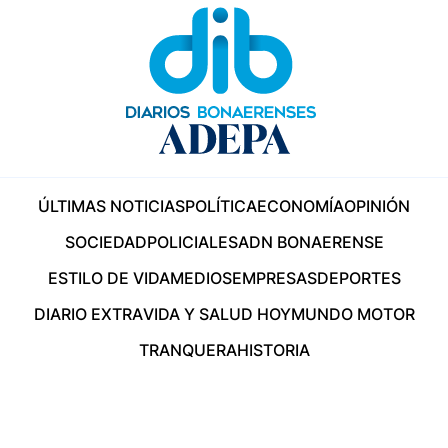
ÚLTIMAS NOTICIAS
POLÍTICA
ECONOMÍA
OPINIÓN
SOCIEDAD
POLICIALES
ADN BONAERENSE
ESTILO DE VIDA
MEDIOS
EMPRESAS
DEPORTES
DIARIO EXTRA
VIDA Y SALUD HOY
MUNDO MOTOR
TRANQUERA
HISTORIA