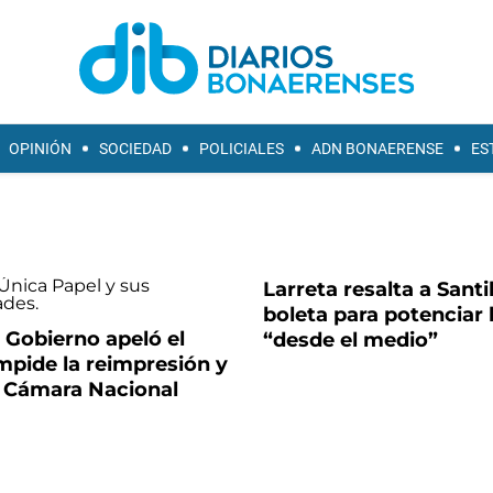
OPINIÓN
SOCIEDAD
POLICIALES
ADN BONAERENSE
ES
Larreta resalta a Santil
boleta para potenciar 
l Gobierno apeló el
“desde el medio”
impide la reimpresión y
a Cámara Nacional