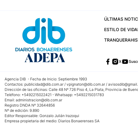
ÚLTIMAS NOTIC
ESTILO DE VIDA
TRANQUERA
HI
X
Suscr
Agencia DIB - Fecha de Inicio: Septiembre 1993
Contactos:
publicidad@dib.com.ar
/
vpignaton@dib.com.ar
/
avisosdib@gmail
Dirección de las oficinas: Calle 48 Nº 726 Piso 4, La Plata; Provincia de Buen
Teléfono: +5492215022421 - Whatsapp: +5492215031783
Email:
administracion@dib.com.ar
Registro DNDA Nº 32644856
Nº de edición: 9.890
Editor Responsable: Gonzalo Julián Irazoqui
Empresa propietaria del medio: Diarios Bonaerenses SA