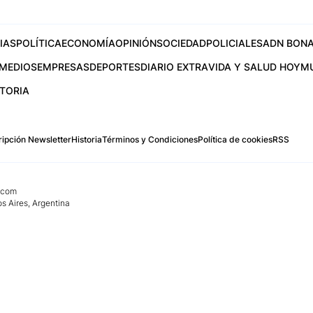
IAS
POLÍTICA
ECONOMÍA
OPINIÓN
SOCIEDAD
POLICIALES
ADN BONA
MEDIOS
EMPRESAS
DEPORTES
DIARIO EXTRA
VIDA Y SALUD HOY
M
STORIA
ipción Newsletter
Historia
Términos y Condiciones
Política de cookies
RSS
.com
os Aires, Argentina