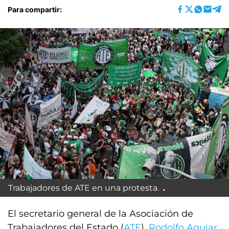
Para compartir:
Trabajadores de ATE en una protesta.
El secretario general de la Asociación de
Trabajadores del Estado (
ATE
),
Rodolfo Aguiar
,