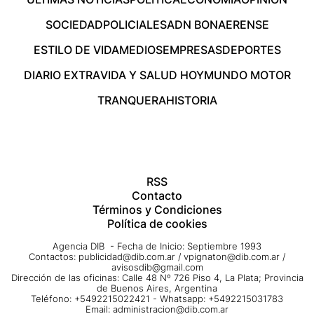
SOCIEDAD
POLICIALES
ADN BONAERENSE
ESTILO DE VIDA
MEDIOS
EMPRESAS
DEPORTES
DIARIO EXTRA
VIDA Y SALUD HOY
MUNDO MOTOR
TRANQUERA
HISTORIA
RSS
Contacto
Términos y Condiciones
Política de cookies
Agencia DIB - Fecha de Inicio: Septiembre 1993
Contactos:
publicidad@dib.com.ar
/
vpignaton@dib.com.ar
/
avisosdib@gmail.com
Dirección de las oficinas: Calle 48 Nº 726 Piso 4, La Plata; Provincia
de Buenos Aires, Argentina
Teléfono: +5492215022421 - Whatsapp: +5492215031783
Email:
administracion@dib.com.ar