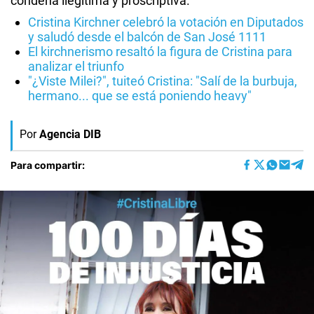
condena ilegítima y proscriptiva.
Cristina Kirchner celebró la votación en Diputados
y saludó desde el balcón de San José 1111
El kirchnerismo resaltó la figura de Cristina para
analizar el triunfo
"¿Viste Milei?", tuiteó Cristina: "Salí de la burbuja,
hermano... que se está poniendo heavy"
Por
Agencia DIB
Para compartir: