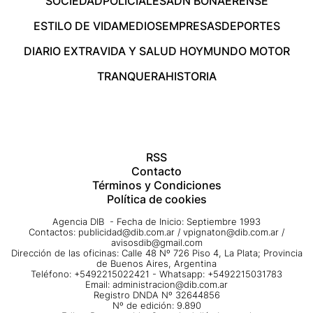
SOCIEDAD
POLICIALES
ADN BONAERENSE
ESTILO DE VIDA
MEDIOS
EMPRESAS
DEPORTES
DIARIO EXTRA
VIDA Y SALUD HOY
MUNDO MOTOR
TRANQUERA
HISTORIA
RSS
Contacto
Términos y Condiciones
Política de cookies
Agencia DIB - Fecha de Inicio: Septiembre 1993
Contactos:
publicidad@dib.com.ar
/
vpignaton@dib.com.ar
/
avisosdib@gmail.com
Dirección de las oficinas: Calle 48 Nº 726 Piso 4, La Plata; Provincia
de Buenos Aires, Argentina
Teléfono: +5492215022421 - Whatsapp: +5492215031783
Email:
administracion@dib.com.ar
Registro DNDA Nº 32644856
Nº de edición: 9.890