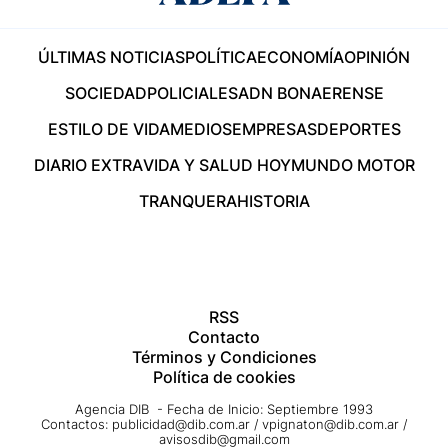
ÚLTIMAS NOTICIAS
POLÍTICA
ECONOMÍA
OPINIÓN
SOCIEDAD
POLICIALES
ADN BONAERENSE
ESTILO DE VIDA
MEDIOS
EMPRESAS
DEPORTES
DIARIO EXTRA
VIDA Y SALUD HOY
MUNDO MOTOR
TRANQUERA
HISTORIA
RSS
Contacto
Términos y Condiciones
Política de cookies
Agencia DIB - Fecha de Inicio: Septiembre 1993
Contactos:
publicidad@dib.com.ar
/
vpignaton@dib.com.ar
/
avisosdib@gmail.com