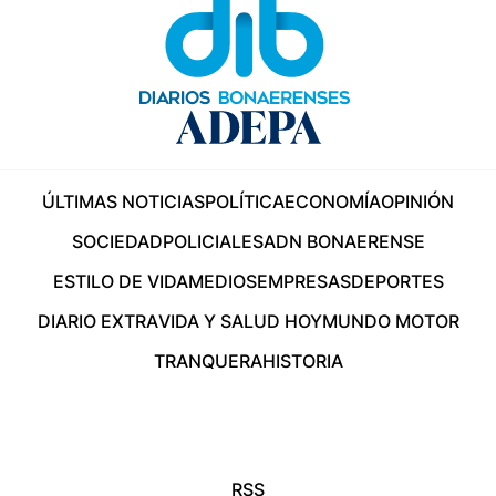
ÚLTIMAS NOTICIAS
POLÍTICA
ECONOMÍA
OPINIÓN
SOCIEDAD
POLICIALES
ADN BONAERENSE
ESTILO DE VIDA
MEDIOS
EMPRESAS
DEPORTES
DIARIO EXTRA
VIDA Y SALUD HOY
MUNDO MOTOR
TRANQUERA
HISTORIA
RSS