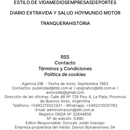
ESTILO DE VIDA
MEDIOS
EMPRESAS
DEPORTES
DIARIO EXTRA
VIDA Y SALUD HOY
MUNDO MOTOR
TRANQUERA
HISTORIA
RSS
Contacto
Términos y Condiciones
Política de cookies
Agencia DIB - Fecha de Inicio: Septiembre 1993
Contactos:
publicidad@dib.com.ar
/
vpignaton@dib.com.ar
/
avisosdib@gmail.com
Dirección de las oficinas: Calle 48 Nº 726 Piso 4, La Plata; Provincia
de Buenos Aires, Argentina
Teléfono: +5492215022421 - Whatsapp: +5492215031783
Email:
administracion@dib.com.ar
Registro DNDA Nº 32644856
Nº de edición: 9.890
Editor Responsable: Gonzalo Julián Irazoqui
Empresa propietaria del medio: Diarios Bonaerenses SA