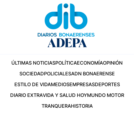
ÚLTIMAS NOTICIAS
POLÍTICA
ECONOMÍA
OPINIÓN
SOCIEDAD
POLICIALES
ADN BONAERENSE
ESTILO DE VIDA
MEDIOS
EMPRESAS
DEPORTES
DIARIO EXTRA
VIDA Y SALUD HOY
MUNDO MOTOR
TRANQUERA
HISTORIA