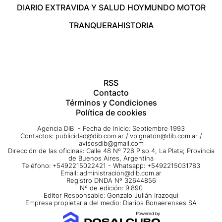
DIARIO EXTRA
VIDA Y SALUD HOY
MUNDO MOTOR
TRANQUERA
HISTORIA
RSS
Contacto
Términos y Condiciones
Política de cookies
Agencia DIB - Fecha de Inicio: Septiembre 1993
Contactos:
publicidad@dib.com.ar
/
vpignaton@dib.com.ar
/
avisosdib@gmail.com
Dirección de las oficinas: Calle 48 Nº 726 Piso 4, La Plata; Provincia
de Buenos Aires, Argentina
Teléfono: +5492215022421 - Whatsapp: +5492215031783
Email:
administracion@dib.com.ar
Registro DNDA Nº 32644856
Nº de edición: 9.890
Editor Responsable: Gonzalo Julián Irazoqui
Empresa propietaria del medio: Diarios Bonaerenses SA