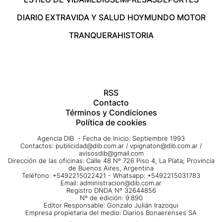
DIARIO EXTRA
VIDA Y SALUD HOY
MUNDO MOTOR
TRANQUERA
HISTORIA
RSS
Contacto
Términos y Condiciones
Política de cookies
Agencia DIB - Fecha de Inicio: Septiembre 1993
Contactos:
publicidad@dib.com.ar
/
vpignaton@dib.com.ar
/
avisosdib@gmail.com
Dirección de las oficinas: Calle 48 Nº 726 Piso 4, La Plata; Provincia
de Buenos Aires, Argentina
Teléfono: +5492215022421 - Whatsapp: +5492215031783
Email:
administracion@dib.com.ar
Registro DNDA Nº 32644856
Nº de edición: 9.890
Editor Responsable: Gonzalo Julián Irazoqui
Empresa propietaria del medio: Diarios Bonaerenses SA