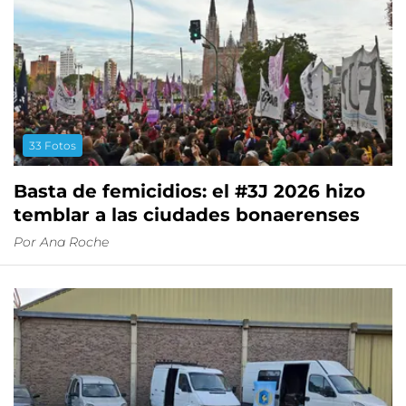
33 Fotos
Basta de femicidios: el #3J 2026 hizo
temblar a las ciudades bonaerenses
Por
Ana Roche