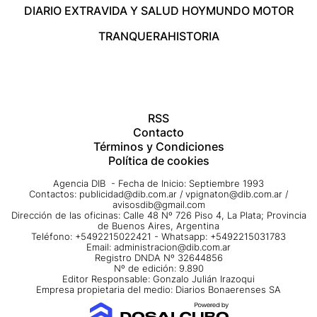
DIARIO EXTRA
VIDA Y SALUD HOY
MUNDO MOTOR
TRANQUERA
HISTORIA
RSS
Contacto
Términos y Condiciones
Política de cookies
Agencia DIB - Fecha de Inicio: Septiembre 1993
Contactos:
publicidad@dib.com.ar
/
vpignaton@dib.com.ar
/
avisosdib@gmail.com
Dirección de las oficinas: Calle 48 Nº 726 Piso 4, La Plata; Provincia
de Buenos Aires, Argentina
Teléfono: +5492215022421 - Whatsapp: +5492215031783
Email:
administracion@dib.com.ar
Registro DNDA Nº 32644856
Nº de edición: 9.890
Editor Responsable: Gonzalo Julián Irazoqui
Empresa propietaria del medio: Diarios Bonaerenses SA