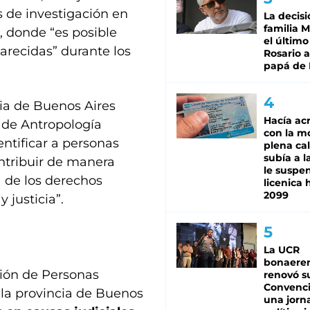
as de investigación en
La decisi
familia M
, donde “es posible
el último
arecidas” durante los
Rosario a
papá de 
ia de Buenos Aires
Hacía ac
 de Antropología
con la m
entificar a personas
plena cal
subía a l
ontribuir de manera
le suspe
 de los derechos
licenica 
2099
 justicia”.
La UCR
bonaere
ción de Personas
renovó s
Convenc
 la provincia de Buenos
una jorn