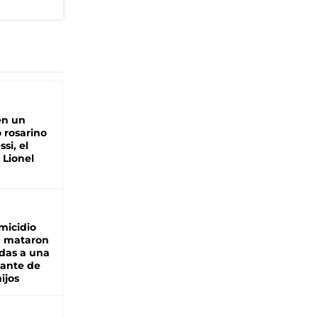
en un
 rosarino
si, el
 Lionel
micidio
: mataron
das a una
lante de
hijos