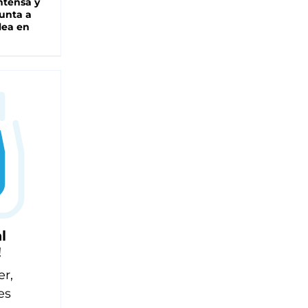
intensa y
unta a
lea en
l
!
er,
es