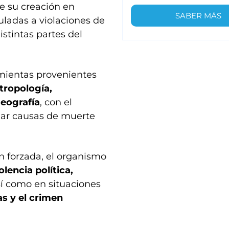
e su creación en
SABER MÁS
uladas a violaciones de
stintas partes del
ramientas provenientes
tropología,
geografía
, con el
inar causas de muerte
n forzada, el organismo
olencia política,
sí como en situaciones
as y el crimen