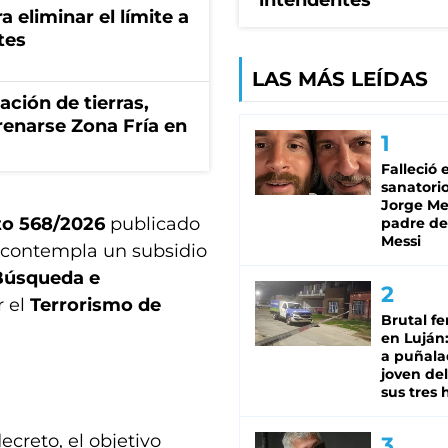
intendentes
a eliminar el límite a
tes
LAS MÁS LEÍDAS
zación de tierras,
renarse Zona Fría en
Falleció 
sanatorio
Jorge Mes
to 568/2026
publicado
padre de
Messi
y contempla un subsidio
 Búsqueda e
 el
Terrorismo de
Brutal fe
en Luján
a puñala
joven de
sus tres 
creto, el objetivo