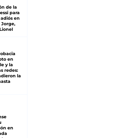
ón de la
essi para
 adiós en
 Jorge,
Lionel
robacia
oto en
le y la
as redes:
ndieron la
hasta
nse
u
ión en
ada