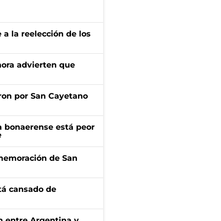
e a la reelección de los
ahora advierten que
ron por San Cayetano
a bonaerense está peor
e
onmemoración de San
stá cansado de
ón entre Argentina y