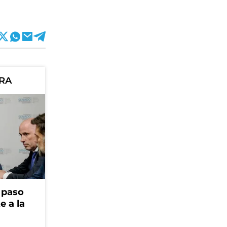
ORA
r paso
e a la